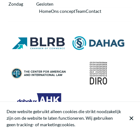
Zondag
Gesloten
Home
Ons concept
Team
Contact
Deze website gebruikt alleen cookies die strikt noodzakelijk
zijn om de website te laten functioneren. Wij gebruiken
geen tracking- of marketingcookies.
© Iustica.be 2026
Legal notice
Gegevensbeschermingsbeleid
Cookie-instellingen