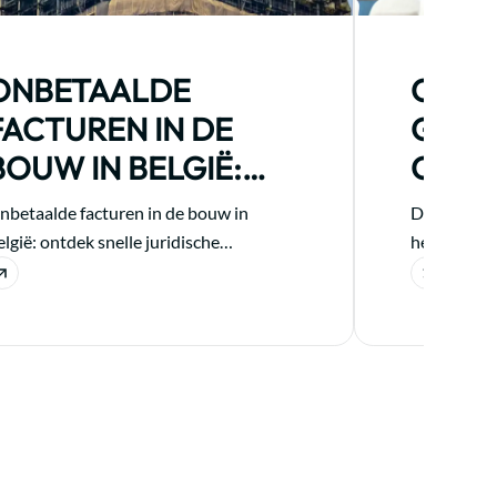
ONBETAALDE
CAN 
FACTUREN IN DE
GAAT 
BOUW IN BELGIË:
CAS 
SNELLE JURIDISCHE
FORF
nbetaalde facturen in de bouw in
De FSF gaat
OPLOSSING
lgië: ontdek snelle juridische
het forfait
plossingen om uw vorderingen te innen
gebaseerd o
n cashflow te beschermen.
CAF-regle