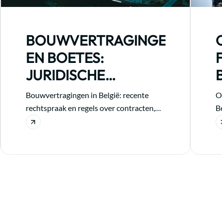
BOUWVERTRAGINGEN
EN BOETES:
JURIDISCHE
ACTUALITEIT
Bouwvertragingen in België: recente
O
rechtspraak en regels over contracten,
Be
boetes en aansprakelijkheid in België en
o
Frankrijk.
e