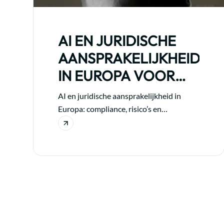
AI EN JURIDISCHE
AANSPRAKELIJKHEID
IN EUROPA VOOR
ONDERNEMINGEN
AI en juridische aansprakelijkheid in
Europa: compliance, risico’s en
verplichtingen voor ondernemingen die
AI gebruiken.