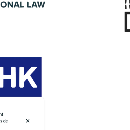
nt
as de