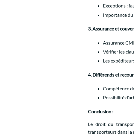
Exceptions : fa
Importance du
3. Assurance et couve
Assurance CMR 
Vérifier les cl
Les expéditeur
4. Différends et recour
Compétence des 
Possibilité d’a
Conclusion :
Le droit du transpor
transporteurs dans la r