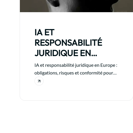
IA ET
RESPONSABILITÉ
JURIDIQUE EN
EUROPE POUR LES
IA et responsabilité juridique en Europe :
ENTREPRISES
obligations, risques et conformité pour
les entreprises utilisant l’intelligence
artificielle.