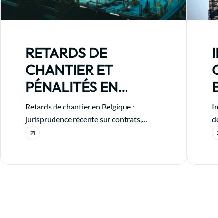
RETARDS DE
CHANTIER ET
PÉNALITÉS EN
BELGIQUE
Retards de chantier en Belgique :
I
jurisprudence récente sur contrats,
d
pénalités et responsabilité en Belgique et
r
en France.
tr