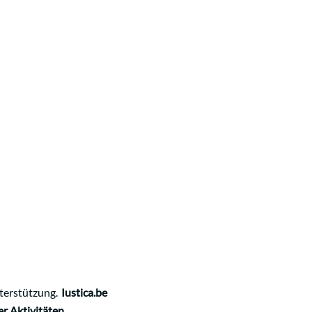
nterstützung.
Iustica.be
r Aktivitäten.