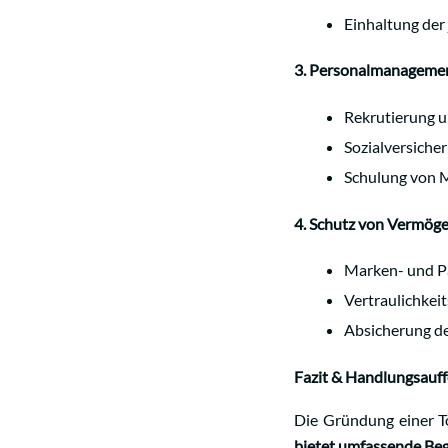
Einhaltung der 
3. Personalmanagemen
Rekrutierung u
Sozialversiche
Schulung von M
4. Schutz von Vermög
Marken- und P
Vertraulichkei
Absicherung de
Fazit & Handlungsauf
Die Gründung einer To
bietet umfassende Begl