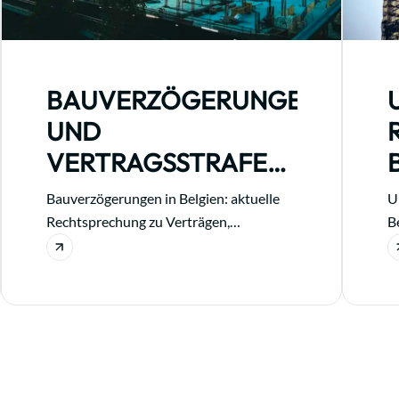
BAUVERZÖGERUNGEN
UND
VERTRAGSSTRAFEN:
AKTUELLE
Bauverzögerungen in Belgien: aktuelle
U
RECHTSPRECHUNG
Rechtsprechung zu Verträgen,
B
Vertragsstrafen und Haftung in Belgien
F
und Frankreich.
Ih