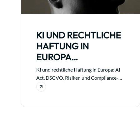
KI UND RECHTLICHE
HAFTUNG IN
EUROPA
FÜRUNTERNEHMEN
KI und rechtliche Haftung in Europa: AI
Act, DSGVO, Risiken und Compliance-
Pflichten für Unternehmen, die
künstliche Intelligenz einsetzen.